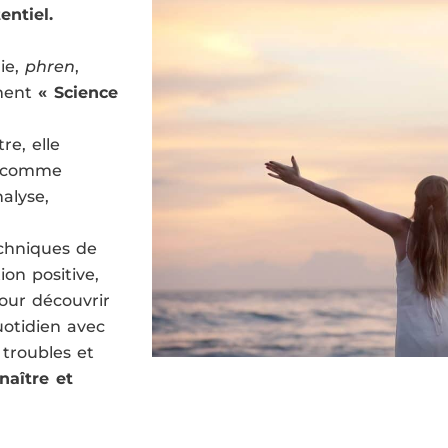
entiel.
ie,
phren
,
lement
« Science
re, elle
es comme
nalyse,
chniques de
ion positive,
our découvrir
uotidien avec
 troubles et
naître et