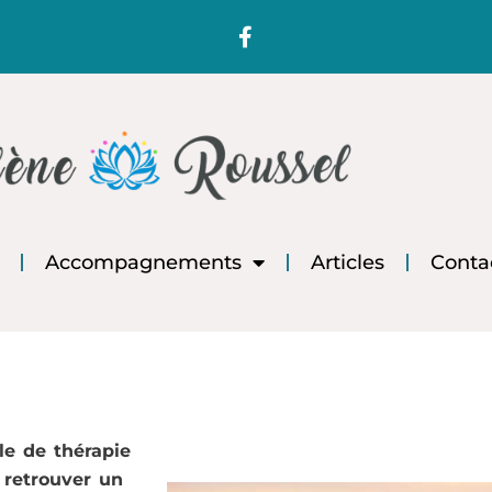
F
a
c
e
b
o
o
k
-
f
Accompagnements
Articles
Conta
le de thérapie
 retrouver un