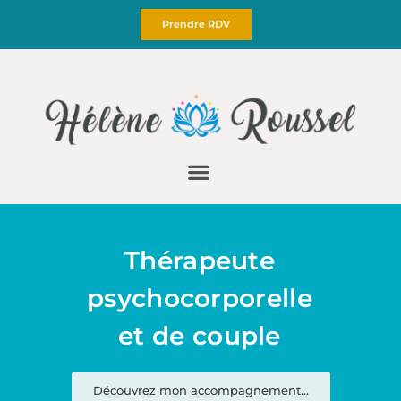
Aller
Prendre RDV
au
contenu
Thérapeute
psychocorporelle
et de couple
Découvrez mon accompagnement...